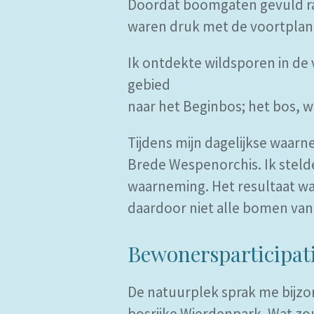
Doordat boomgaten gevuld raa
waren druk met de voortplan
Ik ontdekte wildsporen in de 
gebied
naar het Beginbos; het bos, w
Tijdens mijn dagelijkse waar
Brede Wespenorchis. Ik steld
waarneming. Het resultaat w
daardoor niet alle bomen van
Bewonersparticipati
De natuurplek sprak me bijzo
bosrijke Wierdenpark. Wat zou