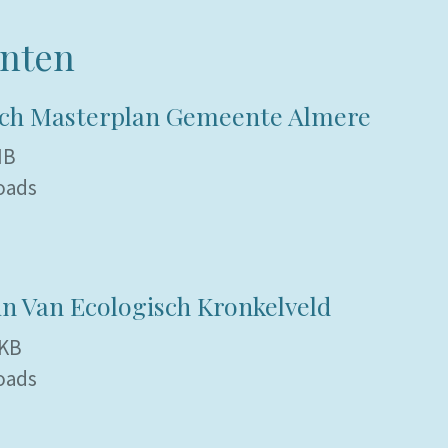
nten
sch Masterplan Gemeente Almere
MB
oads
n Van Ecologisch Kronkelveld
 KB
oads