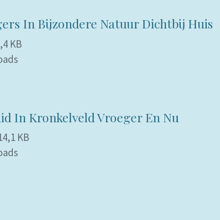
igers In Bijzondere Natuur Dichtbij Huis
,4 KB
oads
id In Kronkelveld Vroeger En Nu
14,1 KB
oads