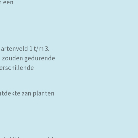
n een
artenveld 1 t/m 3.
 Ze zouden gedurende
verschillende
ontdekte aan planten