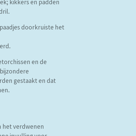
ek; kikkers en padden
ril.
ppaadjes doorkruiste het
erd.
etorchissen en de
 bijzondere
rden gestaakt en dat
men.
an het verdwenen
ne invulling voor