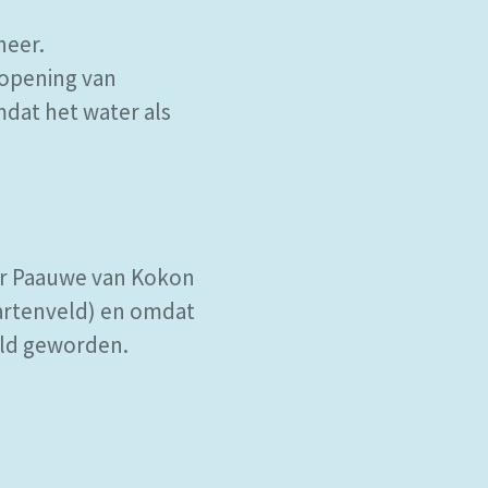
heer.
 opening van
mdat het water als
or Paauwe van Kokon
Hartenveld) en omdat
eld geworden.