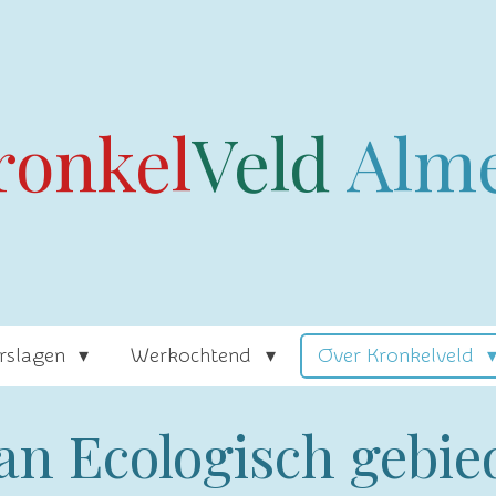
ronkel
Veld
Alm
rslagen
Werkochtend
Over Kronkelveld
an Ecologisch gebie