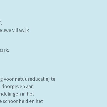
.
euwe villawijk
park.
ng voor natuureducatie) te
an doorgeven aan
ndelingen in het
e schoonheid en het