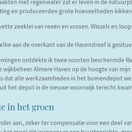
kten met regenwater zat er leven in de natuurpl
ting en produceerden grote hoeveelheden kikkerd
vette zeeklei van reeën en vossen. Wissels en loo
elke aan de overkant van de Havendreef is gesitue
nemingen ontdekte ik twee soorten beschermde Ri
e wijkbeheer Almere Haven op de hoogte van mijn
as dat alle werkzaamheden in het bomendepot we
uit het depot in de nieuwe woonwijk terecht kwa
e in het groen
nder aan, zeker ter compensatie voor een deel v
 het mooi zijn wanneer er een buurtgerichte, groe